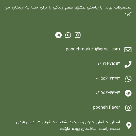
محصولات پونه با چاشني عشق، طعم زندگي را براي شما به ارمغان مي
آورد.
poonehmarket1@gmail.com
09126471513
٠٩١٥٥٦٣٢٣٧٣
٠٩١٥٥٦٣٢٣٧٣
pooneh.flavor
استان خراسان جنوبي، بيرجند، شعبانيه شرقي ٣، اولين فرعي
سمت راست، ساختمان پونه ماركت