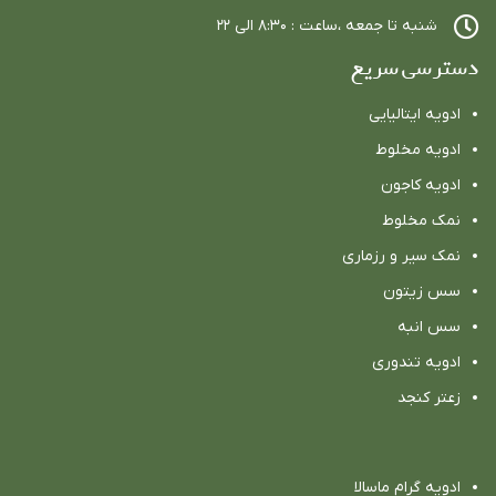
شنبه تا جمعه ،ساعت : ٨:٣٠ الي ٢٢
دسترسی سریع
ادویه ایتالیایی
ادویه مخلوط
ادویه كاجون
نمک مخلوط
نمک سیر و رزماری
سس زیتون
سس انبه
ادویه تندوری
زعتر کنجد
ادویه گرام ماسالا