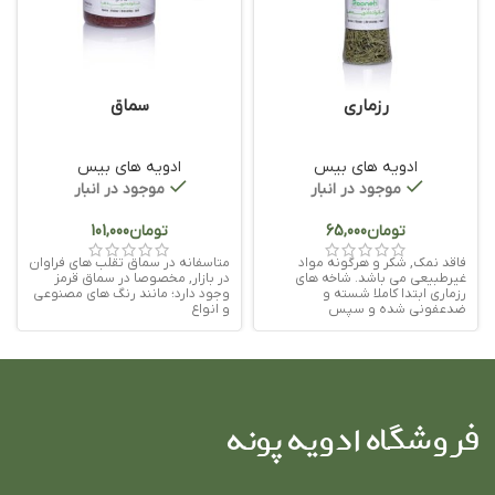
رزماری
سماق
ادویه های بیس
ادویه های بیس
موجود در انبار
موجود در انبار
تومان
تومان
فاقد نمک, شکر و هرگونه مواد
متاسفانه در سماق تقلب های فراوان
غیرطبیعی می باشد. شاخه های
در بازار, مخصوصا در سماق قرمز
رزماری ابتدا کاملا شسته و
وجود دارد؛ مانند رنگ های مصنوعی
ضدعفونی شده و سپس
و انواع
فروشگاه ادویه پونه