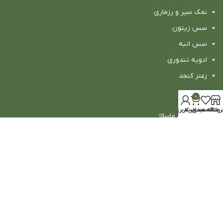
نمک سیر و رزماری
سس زیتون
سس انبه
ادویه تندوری
زعتر کنجد
0
روشگاه
علاقه مندی
سبد خرید
حساب کاربری من
ادویه گرام ماسالا
ادویه سیر و جعفری
ادویه ماست و خیار
بورانی اسفناج
ادویه قورمه سبزی
ادویه قیمه
ادویه کتلت