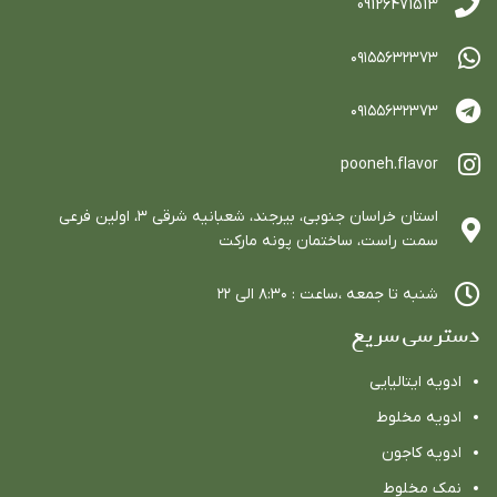
09126471513
٠٩١٥٥٦٣٢٣٧٣
٠٩١٥٥٦٣٢٣٧٣
pooneh.flavor
استان خراسان جنوبي، بيرجند، شعبانيه شرقي ٣، اولين فرعي
سمت راست، ساختمان پونه ماركت
شنبه تا جمعه ،ساعت : ٨:٣٠ الي ٢٢
دسترسی سریع
ادویه ایتالیایی
ادویه مخلوط
ادویه كاجون
نمک مخلوط