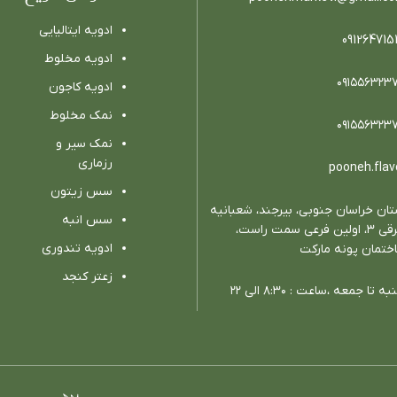
ادویه ایتالیایی
091264715
ادویه مخلوط
٠٩١٥٥٦٣٢٣
ادویه كاجون
نمک مخلوط
٠٩١٥٥٦٣٢٣
نمک سیر و
رزماری
pooneh.flav
سس زیتون
تان خراسان جنوبي، بيرجند، شعبانيه
سس انبه
شرقي ٣، اولين فرعي سمت راست،
ادویه تندوری
ختمان پونه ماركت
زعتر کنجد
ه تا جمعه ،ساعت : ٨:٣٠ الي ٢٢