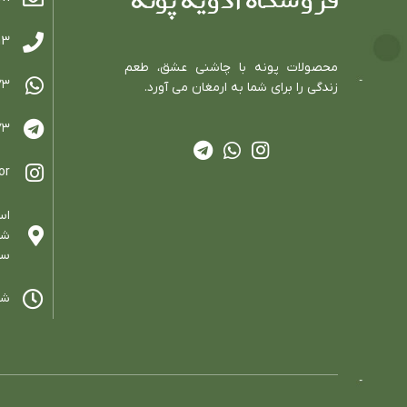
فروشگاه ادویه پونه
13
محصولات پونه با چاشني عشق، طعم
٧٣
زندگي را براي شما به ارمغان مي آورد.
٧٣
or
اس
سا
شنب