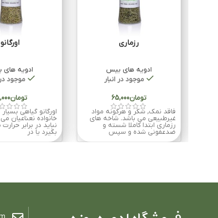
رزماری
اورگانو
ادویه های بیس
ادویه های 
موجود در انبار
موجود در 
تومان
تومان
فاقد نمک, شکر و هرگونه مواد
اورگانو گیاهی بسیار 
غیرطبیعی می باشد. شاخه های
خانواده نعناعیان می ب
رزماری ابتدا کاملا شسته و
نباید در برابر حرارت
ضدعفونی شده و سپس
بگیرد یا در
om