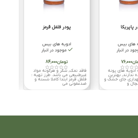
ر پاپریکا
پودر فلفل قرمز
ه های بیس
ادویه های بیس
ود در انبار
موجود در انبار
ان
تومان
 ادویه های پونه
فاقد نمک, شکر و هرگونه مواد
فاقد ن
ه ندارند, بهترین
غیرطبیعی می باشد. طرز تهیه :
غیرطبی
هداری جای خشک و
فلفل قرمز ابتدا کاملا شسته و
چال و
ضدعفونی می
پاک می