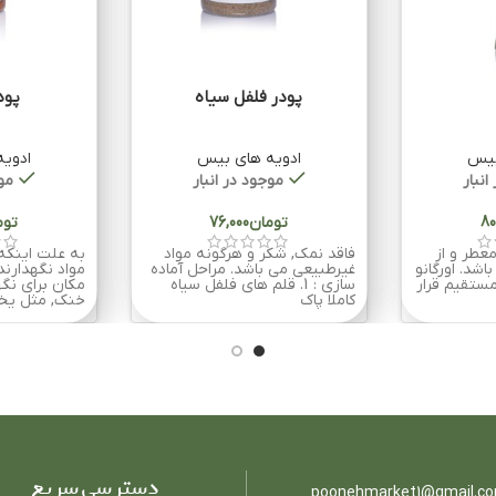
پودر فلفل سیاه
پود
بیس
ادویه های بیس
ادوی
انبار
موجود در انبار
موج
تومان
توم
معطر و از
فاقد نمک, شکر و هرگونه مواد
به علت اینکه
اشد. اورگانو
غیرطبیعی می باشد. مراحل آماده
مواد نگهدارند
 مستقیم قرار
سازی : 1. قلم های فلفل سیاه
مکان برای نگ
کاملا پاک
خنک, مثل یخ
دسترسی سریع
poonehmarket1@gmail.c