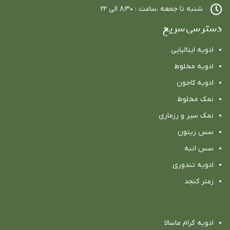
شنبه تا جمعه ،ساعت : ٨:٣٠ الي ٢٢
دسترسی سریع
ادویه ایتالیایی
ادویه مخلوط
ادویه كاجون
نمک مخلوط
نمک سیر و رزماری
سس زیتون
سس انبه
ادویه تندوری
زعتر کنجد
ادویه گرام ماسالا