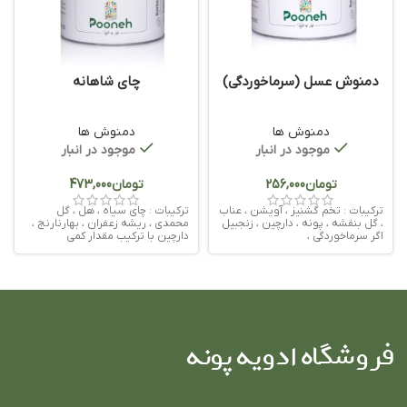
دمنوش عسل (سرماخوردگی)
چای شاهانه
دمنوش ها
دمنوش ها
موجود در انبار
موجود در انبار
تومان
تومان
ترکیبات : تخم گشنیز ، آویشن ، عناب
ترکیبات : چای سیاه ، هل ، گل
، گل بنفشه ، پونه ، دارچین ، زنجبیل
محمدی ، ریشه زعفران ، بهارنارنج ،
اگر سرماخوردگی ،
دارچین با ترکیب مقدار کمی
فروشگاه ادویه پونه