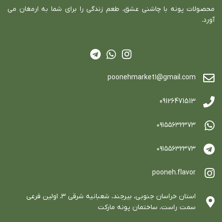
محصولات پونه با چاشني عشق، طعم زندگي را براي شما به ارمغان مي
آورد.
poonehmarket1@gmail.com
09126471513
٠٩١٥٥٦٣٢٣٧٣
٠٩١٥٥٦٣٢٣٧٣
pooneh.flavor
استان خراسان جنوبي، بيرجند، شعبانيه شرقي ٣، اولين فرعي
سمت راست، ساختمان پونه ماركت