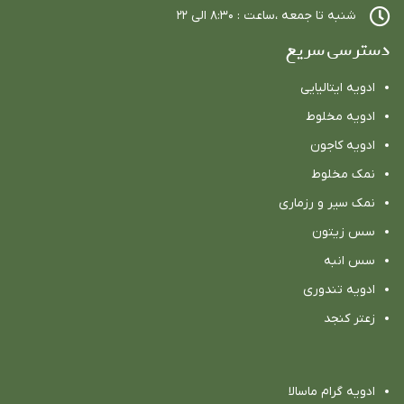
شنبه تا جمعه ،ساعت : ٨:٣٠ الي ٢٢
دسترسی سریع
ادویه ایتالیایی
ادویه مخلوط
ادویه كاجون
نمک مخلوط
نمک سیر و رزماری
سس زیتون
سس انبه
ادویه تندوری
زعتر کنجد
ادویه گرام ماسالا