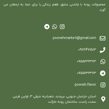
محصولات پونه با چاشني عشق، طعم زندگي را براي شما به ارمغان مي
آورد.
poonehmarket1@gmail.com
09126471513
٠٩١٥٥٦٣٢٣٧٣
٠٩١٥٥٦٣٢٣٧٣
pooneh.flavor
استان خراسان جنوبي، بيرجند، شعبانيه شرقي ٣، اولين فرعي
سمت راست، ساختمان پونه ماركت