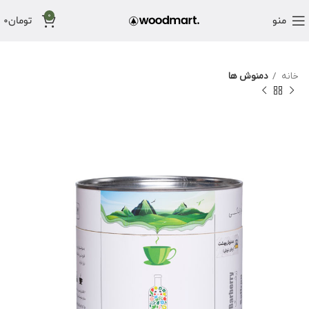
0
منو
تومان
0
خانه
دمنوش ها