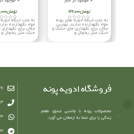
موجود در انبار
موجود در 
تومان
تومان
به علت اینکه ادویه های پونه
به علت اینکه ادویه 
مواد نگهدارنده ندارند, بهترین
مواد نگهدارنده ندارن
مکان برای نگهداری جای خشک و
مکان برای نگهداری
خنک, مثل یخچال و
خنک, مثل یخچال و
om
فروشگاه ادویه پونه
13
محصولات پونه با چاشني عشق، طعم
٧٣
زندگي را براي شما به ارمغان مي آورد.
٧٣