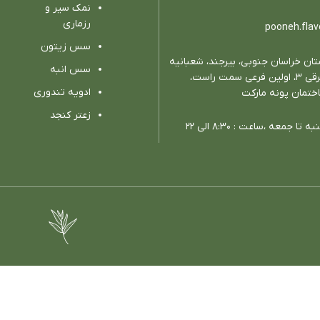
نمک سیر و
رزماری
pooneh.flav
سس زیتون
تان خراسان جنوبي، بيرجند، شعبانيه
سس انبه
شرقي ٣، اولين فرعي سمت راست،
ادویه تندوری
ختمان پونه ماركت
زعتر کنجد
ه تا جمعه ،ساعت : ٨:٣٠ الي ٢٢