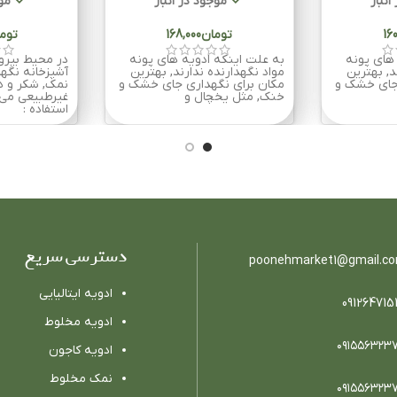
انبار
موجود در انبار
موج
تومان
توم
های پونه
به علت اینکه ادویه های پونه
در محیط بیرو
د, بهترین
مواد نگهدارنده ندارند, بهترین
آشپزخانه نگهد
 جای خشک و
مکان برای نگهداری جای خشک و
نمک, شکر و ه
خنک, مثل یخچال و
غیرطبیعی می
استفاده :
دسترسی سریع
poonehmarket1@gmail.c
ادویه ایتالیایی
091264715
ادویه مخلوط
٠٩١٥٥٦٣٢٣
ادویه كاجون
نمک مخلوط
٠٩١٥٥٦٣٢٣