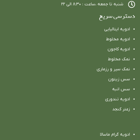
شنبه تا جمعه ،ساعت : ٨:٣٠ الي ٢٢
دسترسی سریع
ادویه ایتالیایی
ادویه مخلوط
ادویه كاجون
نمک مخلوط
نمک سیر و رزماری
سس زیتون
سس انبه
ادویه تندوری
زعتر کنجد
ادویه گرام ماسالا