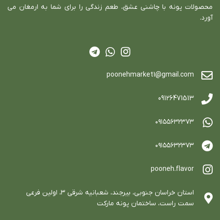
محصولات پونه با چاشني عشق، طعم زندگي را براي شما به ارمغان مي
آورد.
poonehmarket1@gmail.com
09126471513
٠٩١٥٥٦٣٢٣٧٣
٠٩١٥٥٦٣٢٣٧٣
pooneh.flavor
استان خراسان جنوبي، بيرجند، شعبانيه شرقي ٣، اولين فرعي
سمت راست، ساختمان پونه ماركت