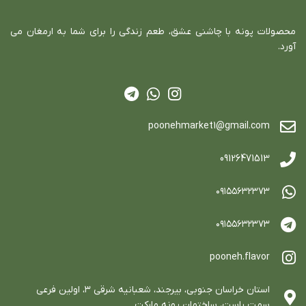
محصولات پونه با چاشني عشق، طعم زندگي را براي شما به ارمغان مي
آورد.
poonehmarket1@gmail.com
09126471513
٠٩١٥٥٦٣٢٣٧٣
٠٩١٥٥٦٣٢٣٧٣
pooneh.flavor
استان خراسان جنوبي، بيرجند، شعبانيه شرقي ٣، اولين فرعي
سمت راست، ساختمان پونه ماركت