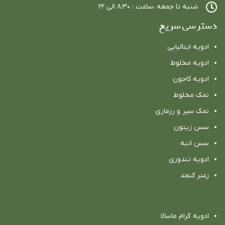
شنبه تا جمعه ،ساعت : ٨:٣٠ الي ٢٢
دسترسی سریع
ادویه ایتالیایی
ادویه مخلوط
ادویه كاجون
نمک مخلوط
نمک سیر و رزماری
سس زیتون
سس انبه
ادویه تندوری
زعتر کنجد
ادویه گرام ماسالا