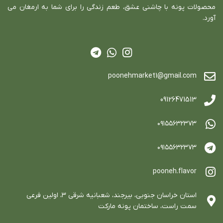
محصولات پونه با چاشني عشق، طعم زندگي را براي شما به ارمغان مي
آورد.
poonehmarket1@gmail.com
09126471513
٠٩١٥٥٦٣٢٣٧٣
٠٩١٥٥٦٣٢٣٧٣
pooneh.flavor
استان خراسان جنوبي، بيرجند، شعبانيه شرقي ٣، اولين فرعي
سمت راست، ساختمان پونه ماركت