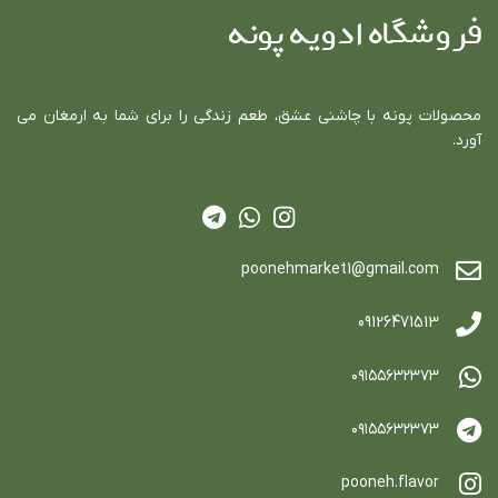
فروشگاه ادویه پونه
محصولات پونه با چاشني عشق، طعم زندگي را براي شما به ارمغان مي
آورد.
poonehmarket1@gmail.com
09126471513
٠٩١٥٥٦٣٢٣٧٣
٠٩١٥٥٦٣٢٣٧٣
pooneh.flavor