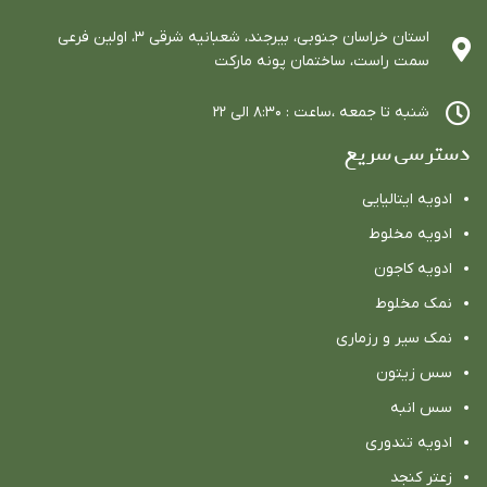
استان خراسان جنوبي، بيرجند، شعبانيه شرقي ٣، اولين فرعي
سمت راست، ساختمان پونه ماركت
شنبه تا جمعه ،ساعت : ٨:٣٠ الي ٢٢
دسترسی سریع
ادویه ایتالیایی
ادویه مخلوط
ادویه كاجون
نمک مخلوط
نمک سیر و رزماری
سس زیتون
سس انبه
ادویه تندوری
زعتر کنجد