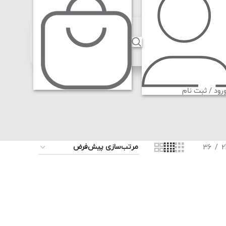
رود / ثبت نام
36
2