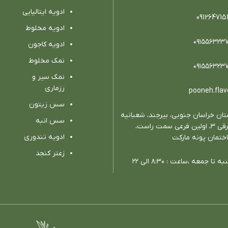
ادویه ایتالیایی
091264715
ادویه مخلوط
٠٩١٥٥٦٣٢٣
ادویه كاجون
نمک مخلوط
٠٩١٥٥٦٣٢٣
نمک سیر و
رزماری
pooneh.flav
سس زیتون
تان خراسان جنوبي، بيرجند، شعبانيه
سس انبه
شرقي ٣، اولين فرعي سمت راست،
ادویه تندوری
ختمان پونه ماركت
زعتر کنجد
ه تا جمعه ،ساعت : ٨:٣٠ الي ٢٢