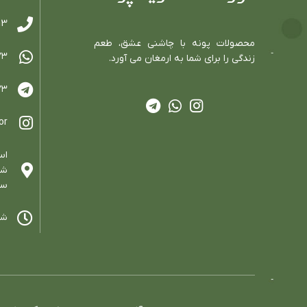
13
محصولات پونه با چاشني عشق، طعم
٧٣
زندگي را براي شما به ارمغان مي آورد.
٧٣
or
اس
سا
شنب