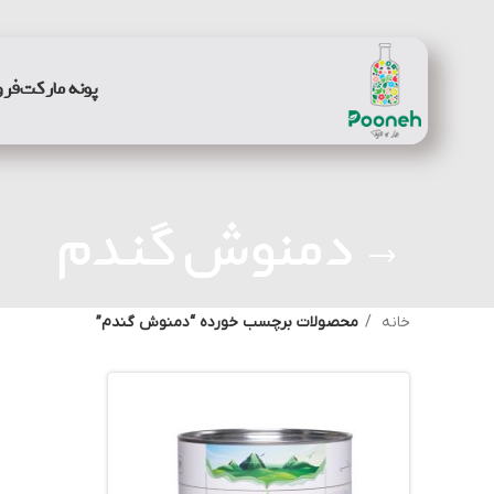
پونه مارکت
فرو
دمنوش گندم
خانه
محصولات برچسب خورده “دمنوش گندم”