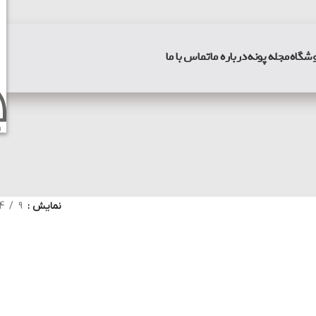
شگاه
مجله پونه
درباره ما
تماس با ما
و
نمایش
9
4