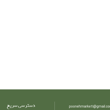
دسترسی سریع
poonehmarket1@gmail.c