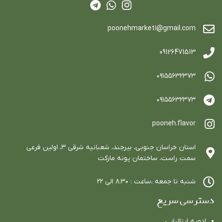
poonehmarket1@gmail.com
09126471513
٠٩١٥٥٦٣٢٣٧٣
٠٩١٥٥٦٣٢٣٧٣
pooneh.flavor
استان خراسان جنوبي، بيرجند، شعبانيه شرقي ٣، اولين فرعي
سمت راست، ساختمان پونه ماركت
شنبه تا جمعه ،ساعت : ٨:٣٠ الي ٢٢
دسترسی سریع
ادویه ایتالیایی