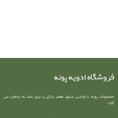
فروشگاه ادویه پونه
محصولات پونه با چاشني عشق، طعم زندگي را براي شما به ارمغان مي
آورد.