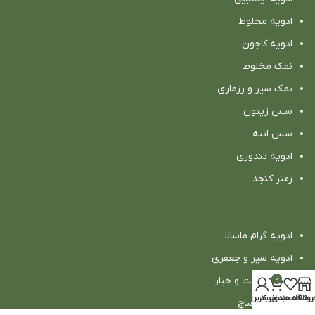
ادویه مخلوط
ادویه كاجون
نمک مخلوط
نمک سیر و رزماری
سس زیتون
سس انبه
ادویه تندوری
زعتر کنجد
ادویه گرام ماسالا
ادویه سیر و جعفری
ادویه ماست و خیار
0
روشگاه
علاقه مندی
سبد خرید
حساب کاربری من
بورانی اسفناج