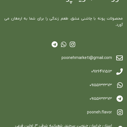
محصولات پونه با چاشني عشق، طعم زندگي را براي شما به ارمغان مي
آورد.
poonehmarket1@gmail.com
09126471513
٠٩١٥٥٦٣٢٣٧٣
٠٩١٥٥٦٣٢٣٧٣
pooneh.flavor
استان خراسان جنوبي، بيرجند، شعبانيه شرقي ٣، اولين فرعي